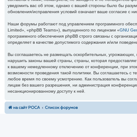
уведомить вас об этом, однако с вашей стороны было бы разу
обновления/исправления условий означает ваше согласие с ни
Наши форумы работают под управлением программного обесп
Limited», «phpBB Teams»), выпущенного по лицензии «
GNU Gene
программного обеспечения phpBB строго связаны с организаци
определяет в качестве допустимого содержания и/или поведе
Вы соглашаетесь не размещать оскорбительных, угрожающих, 
нарушить законы вашей страны, страны, которая предоставля
к вашему немедленному отключению от конференции, при этом 
возможности проведения такой политики. Вы соглашаетесь с т
любое время по своему усмотрению. Как пользователь вы согл
лицам без вашего разрешения, ни администрация конференции 
несанкционированному доступу к ней.
на сайт РОСА
Список форумов