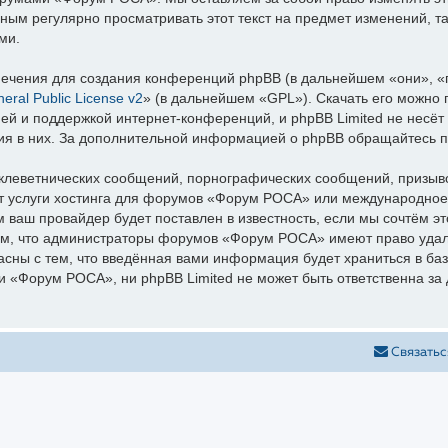
мным регулярно просматривать этот текст на предмет изменений,
ми.
ечения для создания конференций phpBB (в дальнейшем «они», «
ral Public License v2
» (в дальнейшем «GPL»). Скачать его можно
ей и поддержкой интернет-конференций, и phpBB Limited не несёт 
ния в них. За дополнительной информацией о phpBB обращайтесь 
клеветнических сообщений, порнографических сообщений, призыво
ет услуги хостинга для форумов «Форум РОСА» или международное
ваш провайдер будет поставлен в известность, если мы сочтём э
ем, что администраторы форумов «Форум РОСА» имеют право удали
асны с тем, что введённая вами информация будет храниться в ба
«Форум РОСА», ни phpBB Limited не может быть ответственна за д
Связатьс