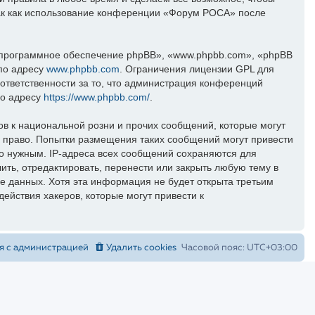
 так как использование конференции «Форум РОСА» после
программное обеспечение phpBB», «www.phpbb.com», «phpBB
 по адресу
www.phpbb.com
. Ограничения лицензии GPL для
ответственности за то, что администрация конференций
по адресу
https://www.phpbb.com/
.
в к национальной розни и прочих сообщений, которые могут
 право. Попытки размещения таких сообщений могут привести
то нужным. IP-адреса всех сообщений сохраняются для
ть, отредактировать, перенести или закрыть любую тему в
зе данных. Хотя эта информация не будет открыта третьим
ействия хакеров, которые могут привести к
я с администрацией
Удалить cookies
Часовой пояс:
UTC+03:00