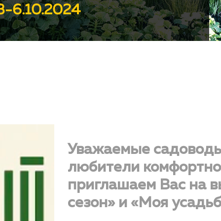
-6.10.2024
Уважаемые садоводы
любители комфортно
приглашаем Вас на 
сезон» и «Моя усадьб