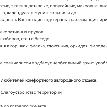
атые, зеленоцветковые, попугайные, махровые, ли
а, календула, петуния, сальвия и др.
довать Вас не один год: герань, традесканция, ирис
декоративных прудов
заборов, стен и беседок
 в горшках: фиалка, глоксиния, орхидея, филоден
ые специалисты подберут необходимый грунт, удоб
для любителей комфортного загородного отдыха
 благоустройство территорий
та до готового объекта