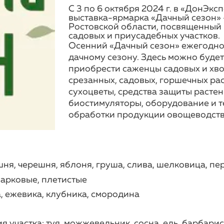
С 3 по 6 октября 2024 г. в «ДонЭк
выставка-ярмарка «Дачный сезон» 
Ростовской области, посвященный 
садовых и приусадебных участков.
Осенний «Дачный сезон» ежегодно 
дачному сезону. Здесь можно буде
приобрести саженцы садовых и хво
срезанных, садовых, горшечных рас
сухоцветы, средства защиты растен
биостимуляторы, оборудование и т
обработки продукции овощеводств
я, черешня, яблоня, груша, слива, шелковица, перс
парковые, плетистые
, ежевика, клубника, смородина
 участка: туя, можжевельник, сосна, ель, барбарис,