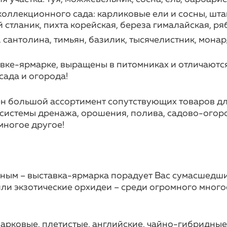
 коллекционного сада: карликовые ели и сосны, ш
стланик, пихта корейская, береза гималайская, ря
 сантолина, тимьян, базилик, тысячелистник, монар
авке-ярмарке, выращены в питомниках и отличаютс
ада и огорода!
ен большой ассортимент сопутствующих товаров дл
, системы дренажа, орошения, полива, садово-ого
многое другое!
сным – выставка-ярмарка порадует Вас сумасшедш
или экзотические орхидеи – среди огромного мног
парковые, плетистые, английские, чайно-гибридные